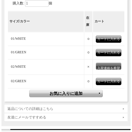
購入数:
個
在
サイズ/カラー
カート
庫
○
01/WHITE
○
01/GREEN
×
02/WHITE
入荷連絡を希望
○
02/GREEN
返品についての詳細はこちら
友達にメールですすめる