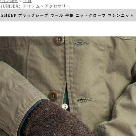
ション雑貨
>
手袋
S（UNISEX）アイテム
>
アクセサリー
K SHEEP ブラックシープ ウール 手袋 ニットグローブ マシンニッ