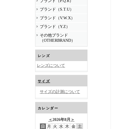
ブランド（P.Q.R）
ブランド（S.T.U）
ブランド（V.W.X）
ブランド（Y.Z）
その他ブランド
（OTHERBRAND）
レンズ
レンズについて
サイズ
サイズの計測について
カレンダー
＜
2026年8月
＞
日
月
火
水
木
金
土