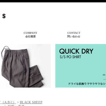
（A.B.C）
>
BLACK SHEEP