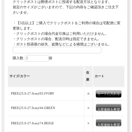
クリックポストは郵便ポストに投函する配送方法となります。
規定のサイズがございますので、下記の内容をご確認頂きご注文下
さいませ。
・【3点以上】ご購入でクリックポストをご利用の場合は宅配便に変
更致します。
・クリックポストの場合代金引換はご利用いただけません。
・クリックポストの場合、配送日時は指定できません。
・ポスト投函後の紛失、盗難などによる補償はございません。
購入数:
個
在
サイズ/カラー
カート
庫
○
FREE(25.0-27.0cm)/03.IVORY
×
FREE(25.0-27.0cm)/44.GREEN
入荷連絡を希望
×
FREE(25.0-27.0cm)/74.BEIGE
入荷連絡を希望