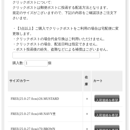
クリックポストについて:
クリックポストは郵便ポストに投函する配送方法となります。
規定のサイズがございますので、下記の内容をご確認頂きご注文下
さいませ。
・【3点以上】ご購入でクリックポストをご利用の場合は宅配便に変
更致します。
・クリックポストの場合代金引換はご利用いただけません。
・クリックポストの場合、配送日時は指定できません。
・ポスト投函後の紛失、盗難などによる補償はございません。
購入数:
個
在
サイズ/カラー
カート
庫
×
FREE(25.0-27.0cm)/26.MUSTARD
入荷連絡を希望
×
FREE(25.0-27.0cm)/48.NAVY杢
入荷連絡を希望
×
FREE(25.0-27.0cm)/70.BROWN