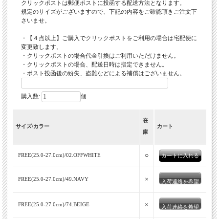
クリックポストは郵便ポストに投函する配送方法となります。
規定のサイズがございますので、下記の内容をご確認頂きご注文下
さいませ。
・【４点以上】ご購入でクリックポストをご利用の場合は宅配便に
変更致します。
・クリックポストの場合代金引換はご利用いただけません。
・クリックポストの場合、配送日時は指定できません。
・ポスト投函後の紛失、盗難などによる補償はございません。
購入数:
個
在
サイズ/カラー
カート
庫
○
FREE(25.0-27.0cm)/02.OFFWHITE
×
FREE(25.0-27.0cm)/49.NAVY
入荷連絡を希望
×
FREE(25.0-27.0cm)/74.BEIGE
入荷連絡を希望