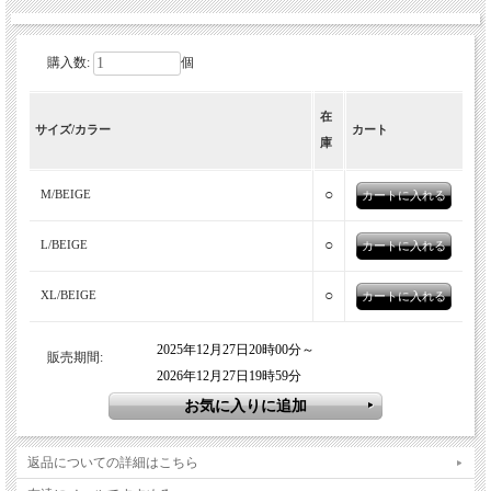
購入数:
個
生地切り替えに手書きベースのプリント
在
サイズ/カラー
カート
が存在感抜群なハンティングパンツ
庫
民族による手刺繍、染色、古着にある一点ものの落書き、カスタ
○
M/BEIGE
ムメイドのワッペン、ボロボロになった古着など温もりを感じる
洋服が世の中には存在します。ハンドメイド刺繍アーティスト
○
L/BEIGE
Kendaiも１点ものを作り続けているアーティスト。こちらは手書
きのプリントに、ヒップにワッペンの付いた存在感抜群な、
○
XL/BEIGE
Kendaiのコーデュロイハンティングパンツ。恐らく70～80年代の
某アウトドアブランドのハンティングパンツをサンプリングした
2025年12月27日20時00分～
販売期間:
であろう、膝から下と後ろ裾を切り替えたデザインが特徴。ハン
2026年12月27日19時59分
マーループやツールポケットといった、ペインターパンツのディ
ティールも両足側面に設けられています。バックポケットは手入
れしやすく、作業時のモノの出し入れが容易な大き目タイプ。
返品についての詳細はこちら