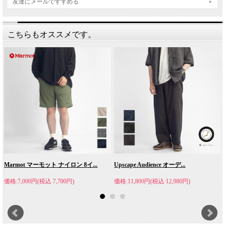
友達にメールですすめる
こちらもオススメです。
Work of Art Kendai | ワークオブアートケンダイ
双子の刺しゅうアーティストKENDAI（ケンダイ）が2024年春夏
シーズンよりスタートした新ブランド「ワーク オブ アート ケン
ダイ（WORK OF ART KENDAI）」。KENDAIは1989年8月11日
Marmot マーモット ナイロン 8イ...
Upscape Audience オーデ...
生まれ、千葉県出身の西大地、建太の兄弟によるアーティストユ
価格:7,000円(税込 7,700円)
価格:11,800円(税込 12,980円)
ニット。"刺しゅうは布の入れ墨"をコンセプトに、2018年に活動
を開始したハンドメイドに拘った布の彫師。"横振りミシン"（足
での調節により針が左右に振れ、同時に手を動かすことで柄を構
成するミシン。習得するまでに長い時間を要する職人の刺繍）を