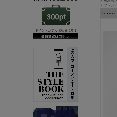
>
日本製
>
ブランド
le s