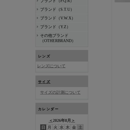
ブランド（P.Q.R）
ブランド（S.T.U）
ブランド（V.W.X）
ブランド（Y.Z）
その他ブランド
（OTHERBRAND）
レンズ
レンズについて
サイズ
サイズの計測について
カレンダー
＜
2026年8月
＞
日
月
火
水
木
金
土