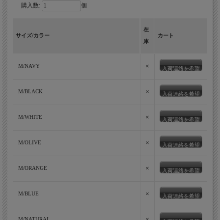
購入数:
個
在
サイズ/カラー
カート
庫
×
M/NAVY
入荷連絡を希望
×
M/BLACK
入荷連絡を希望
×
M/WHITE
入荷連絡を希望
×
M/OLIVE
入荷連絡を希望
×
M/ORANGE
入荷連絡を希望
×
M/BLUE
入荷連絡を希望
×
M/NATURAL