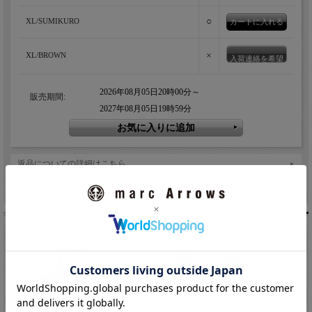
○
XL/SUMIKURO
×
XL/BROWN
入荷連絡を希望
2026年08月05日20時00分～
販売期間:
2027年08月05日19時59分
ゆったりワイドなシルエットは裾をギュッと絞れ
るドローコード内蔵。
返品についての詳細はこちら
友達にメールですすめる
本体に関しては、ボックス型の幅広な身頃、アームホールもやや
広めで、オーバーなサイズ感のゆったりシルエット。少し長めの
着丈は、裾にドローコードを内蔵することで、裾が絞れる仕様
こちらもオススメです。
に。裾が絞れるようになったことで、身幅は広いけど着丈はコン
パクトな、イマの気分で着用できる一着に。スウェットのように
裾に丸みも出せて、着こなしのアレンジも可能なのです。首裏か
ら肩にかけてはタコバインダーを通した型崩れしにくい襟。