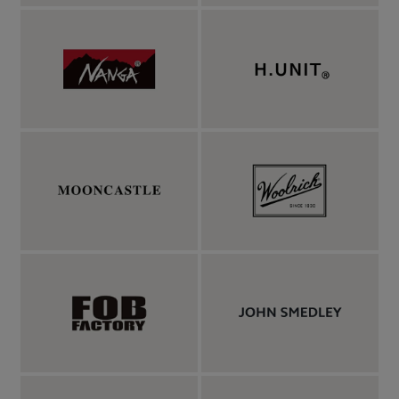
まれたローマの文字。フランスからアメリカに渡
り洗練された幾何学。中国の格子に宿る透かしの
思想。そして、日本の山の記憶。
ローマ帝国時代の碑文に由来する文字に、フランスからアメリカ
に広がったアールデコ、中国建築の窓や欄間に用いられれる花
格、日本を象徴する富士山と提灯を切り絵風に表現した、和・
洋・中折衷な三位一体の文化を表現したバックプリントです。超
大国による不穏なニュースが多いこの分断の時代でも、文化は交
われるよという意味を込めたわけです。
プリントは国内工場にてシルクスクリーンの半ラバーと染み込み
プリントで一点一点手刷りしています。ベッタリラバーインクが
載った感じではなく、経年で色が少しずつ落ちてくるようなプリ
ントです。