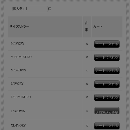
購入数:
個
和・洋・中折衷な文化をバックプリント
で表現した、裾を絞れるTシャツ。
在
サイズ/カラー
カート
庫
存在感のある和・洋・中折衷なバックプリントを施した当店オリ
ジナルのTシャツ。コンパクト糸を用いた滑らかで上質な6.5オン
○
M/IVORY
ス天竺生地のゆったりワイドなボディは、裾のドローコードでギ
ュッと絞れる仕様。
○
M/SUMIKURO
○
M/BROWN
○
L/IVORY
○
L/SUMIKURO
×
L/BROWN
入荷連絡を希望
○
XL/IVORY