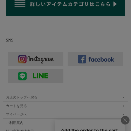
SNS
表面に毛羽感の少ないコンパクト天竺生地。上質
で滑らかな肌触りのコットン100％の生地です。
本体はコンパクト糸を用いた6.5オンスのコットン天竺生地。紡
績技術であるコンパクト加工（撚りを加えながら細くのばしてい
く工程で毛羽が表側に出ないように撚り込んでしまう技術）を施
した糸を用いて編み立てられた生地です。表面に毛羽が少ないた
め、見た目が美しい仕上がりで、ツルッと滑らかな手触りに光沢
お店のトップへ戻る
感も生まれます。肌触りはサラッとしていて、夏場にも爽やかな
カートを見る
着心地に。厚手すぎる生地厚ではありませんが、目詰まり感があ
マイページへ
って透け感はなし。とても上質で滑らかなさわり心地を体感でき
る素材です。
ご利用案内