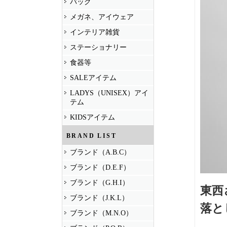
バッグ
メガネ、アイウェア
インテリア雑貨
ステーショナリー
食器等
SALEアイテム
LADYS（UNISEX）アイ
テム
KIDSアイテム
BRAND LIST
ブランド（A.B.C）
ブランド（D.E.F）
ブランド（G.H.I）
東西
ブランド（J.K.L）
落と
ブランド（M.N.O）