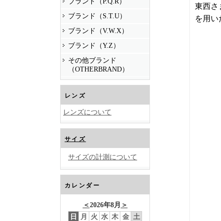
ブランド（P.Q.R）
東西さ
ブランド（S.T.U）
を用い
ブランド（V.W.X）
ブランド（Y.Z）
その他ブランド
（OTHERBRAND）
レンズ
レンズについて
サイズ
サイズの計測について
カレンダー
＜
2026年8月
＞
日
月
火
水
木
金
土