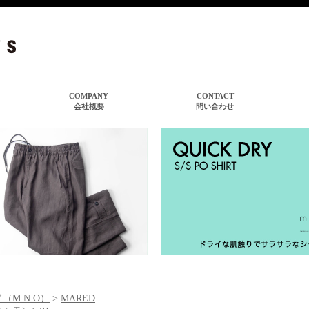
（M.N.O）
>
MARED