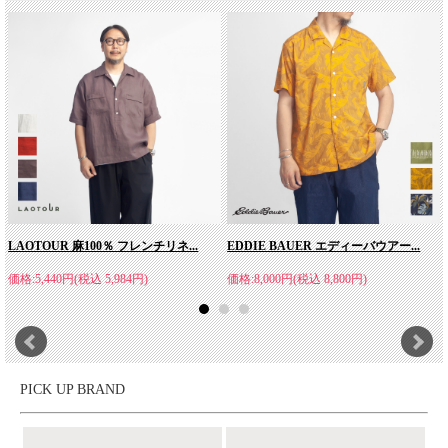
ニュアルアルファベット）は"点字"を意味し、 実際に手に取って
商品の良さを確かめて欲しいという想いから名づけられていま
す。メーカーだからこそ、気付くヒントを基にクオリティ、コス
トを大事にし、 高いから良い、安いから悪いでなく、時代の流
れにあった、最適なバランスを探求しています。ディテールとシ
ルエットのデザイン性を兼ね備えることで生まれる「佇まい」を
大事に、「大人が楽しくなるシャツ」を創り続けていきます。
LAOTOUR 麻100％ フレンチリネ...
EDDIE BAUER エディーバウアー...
価格:5,440円(税込 5,984円)
価格:8,000円(税込 8,800円)
PICK UP BRAND