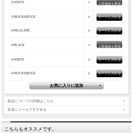
×
3/WHITE
入荷連絡を希望
ルエットは、脇からややAラインに見えるシルエットが特徴。ゆ
ったりでもだらしなく見えない大人っぽいシルエットでオーバー
○
過ぎない程よいゆとりのサイズ感です。
3/MOCHABEIGE
○
4/PALELIME
×
4/BLACK
入荷連絡を希望
○
4/WHITE
○
4/MOCHABEIGE
返品についての詳細はこちら
MANUAL ALPHABET(マニュアルアルファベッ
友達にメールですすめる
ト)
MANUAL ALPHABET（マニュアルアルファベット）はシャツを
こちらもオススメです。
基本としたメーカー発国産ブランド。MANUAL ALPHABET（マ