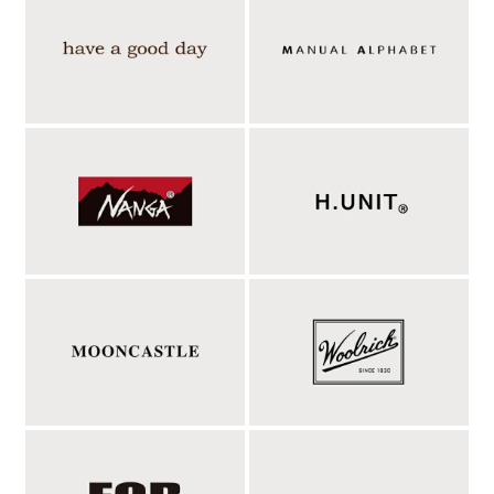
やや小振りなレギュラーカラー、縫い目が表に出
ないミニマルな縫製。
前立て、アームホールや脇、袖下は縫い目が表に出ないように、
インターロックでの縫製処理。縫い目があまり見えないため、上
品でミニマルなデザインに仕上がっています。襟部分に関しては
コバステッチで押さえの効いたしっかりとした襟付けにされてい
ます。そして第一ボタンと第二ボタンの間隔が絶妙。第一ボタン
を開ければ浅めの開き、ボタン二つ開けてもインナーが見えすぎ
ずいやらしさがない。MANUALオリジナルの刻印が入ったボタ
ンは、程よく厚みを持たせていて、着脱の際の手馴染みも良し。
やや小振りなレギュラーカラーは決して大げさではなくて、普段
のシャツとして使って頂きやすいと思います。