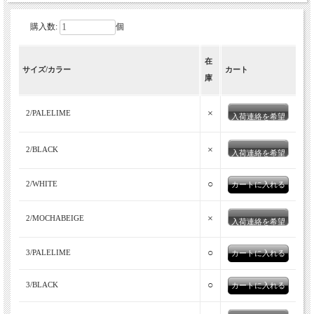
購入数:
個
在
伝統的な近江晒のブロード生地を用いた自
サイズ/カラー
カート
庫
然なシボ感が魅力の、ブランド定番のル
ーズフィット半袖シャツ。
×
2/PALELIME
入荷連絡を希望
元々はシャツ専業メーカーのMANUAL ALPHABET。こなれたお
×
2/BLACK
入荷連絡を希望
値段で質の高いシャツを展開しているのは、皆さんご周知かと思
いますが、その中でも特に人気が高いのがルーズフィットシャツ
○
シリーズ。コストがかかり、工場を選ぶ必要のある縫製方法を極
2/WHITE
力省き、コストカットしながらも、それを逆手にとってミニマル
なデザインに仕上げたシャツがこのルーズフィットシリーズ。毎
×
2/MOCHABEIGE
入荷連絡を希望
シーズン、素材や柄を変えて展開しているわけですが、今作は伝
統的な近江晒と反発樹脂加工を組み合わせた、表情豊かな50ブロ
○
3/PALELIME
ードを使用した半袖の夏モデル「WASHER BROAD LOOSE FIT
R/C S/S SHIRTS」。
○
3/BLACK
肩幅や身幅を広めにとり、リラックスしたルーズなシルエットの
ルーズフィットシャツ。Manual Alphabet定番のルーズフィットシ