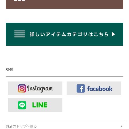
本体に用いているのは、滋賀県・愛荘に伝統的に伝わる近江晒
（おうみさらし）という技法に、反発樹脂加工を組み合わせた、
表情豊かな50番手糸のブロード生地。近江晒は、木材や植物を燃
やして出来た灰を水で溶かした灰汁をかけながら天日干しをす
る、大釜に入れて灰汁で炊き天日干しをする、この工程を数回繰
り返し、染色前に丁寧にゆっくりと時間をかけて生地をもみほぐ
し、布を白く漂白する技法です。この手間も時間もたっぷりかけ
る前処理で、自然なシボ感とふくらみを生み出しているわけで
す。この独特なシボ感は通常の洗濯で取れることはありません。
その近江晒のブロード生地に反発樹脂加工を施すことで、軽度の
撥水性・適度な反発感と、ヌメリ感のある肌触りを持った独特の
SNS
タッチに。ナチュラルなシボ感で生地に動きのある、 柔らかい
印象を持ったブロード素材です。
日本製のシャツなのに、価格も抑えられていて、お求めやすいの
もルーズフィットシリーズの魅力。シボによる独特なヴィンテー
ジ感の出た生地の風合いが抜群に良くて、こなれた印象を出せる
夏の一着です。
お店のトップへ戻る