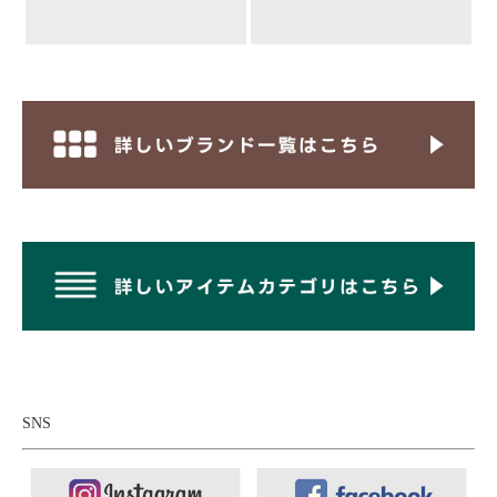
■インナー：
have a good day ハブアグッドデイ ルーズフィット
フラットシーマ Tシャツ
■ボトムス：
MANUAL ALPHABET マニュアルアルファベット
ジャーパンツワイド
■シューズ：
HI-TEC ハイテック MAGNUM U.S.T マグナム
SNS
MUST