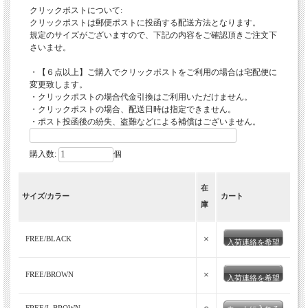
クリックポストについて:
クリックポストは郵便ポストに投函する配送方法となります。
規定のサイズがございますので、下記の内容をご確認頂きご注文下
さいませ。
・【６点以上】ご購入でクリックポストをご利用の場合は宅配便に
変更致します。
・クリックポストの場合代金引換はご利用いただけません。
・クリックポストの場合、配送日時は指定できません。
・ポスト投函後の紛失、盗難などによる補償はございません。
購入数:
個
在
サイズ/カラー
カート
庫
×
FREE/BLACK
入荷連絡を希望
×
FREE/BROWN
入荷連絡を希望