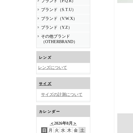
ブランド（P.Q.R）
ブランド（S.T.U）
ブランド（V.W.X）
ブランド（Y.Z）
その他ブランド
（OTHERBRAND）
レンズ
レンズについて
サイズ
サイズの計測について
カレンダー
＜
2026年8月
＞
日
月
火
水
木
金
土