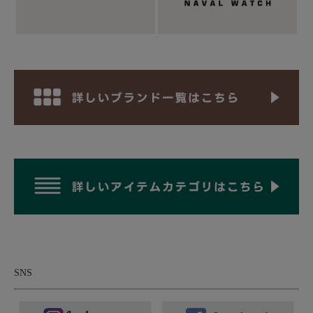
かなズレや打ち加減の違いさえも、一つひとつの作品にしかない
個性として刻まれていきます。また、打刻によって生まれた凹凸
は光を受けるたびに豊かな陰影を描き、平面の銀板に驚くほどの
立体感を与えます。工業製品のような均一さにはない、手仕事な
らではの温度と表情。その揺らぎこそが、ナバホ族のインディア
ンジュエリーが時代を超えて愛され続ける理由なのです。
SNS