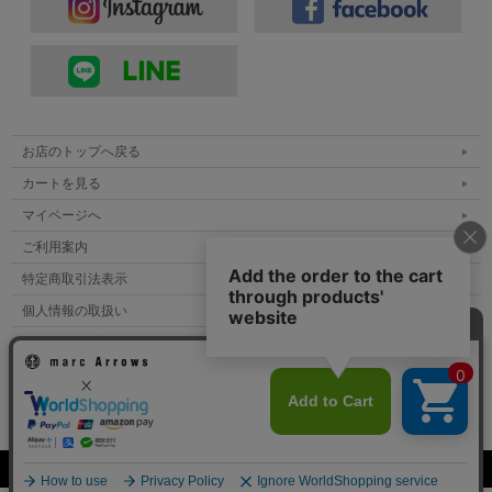
繊細なスタンプワークが映える、フレッドハーヴ
ィースタイル。
お店のトップへ戻る
ERICKA NICOLAS BEGAY(エリッカニコラスビゲイ)の作品は、
カートを見る
「フレッドハーヴィースタイル」に影響を受けて製作されていま
マイページへ
す。フレッドハーヴィースタイルは、1800年代後半から1900年代
初頭のアメリカ開拓時代に、重厚で大ぶりだったインディアンジ
ご利用案内
ュエリーを旅行者向けの土産品として親しみやすく再解釈したス
特定商取引法表示
タイルのこと。軽やかで華奢な作りでありながら、一目でネイテ
個人情報の取扱い
ィブアメリカンの作品と分かるような伝統的モチーフやスタンプ
ワークが施されているのが特徴です。そんなフレッドハーヴィー
サイトマップ
スタイルに魅了された彼女の作品は、モチーフごとに異なるスタ
メルマガ登録
ンプを、まるで一枚の絵を描くように丁寧に配置。驚くほど細や
お問い合わせ
かな打刻と絶妙なバランスは、手作業とは思えないほどの美しさ
を生み出しています。また、女性ならではの感性によって生み出
されるデザインは、どんな方にも、どんな装いにも取り入れやす
表示：スマートフォン｜
PC
い程よいボリューム感でありながら、意味の込められた伝統的な