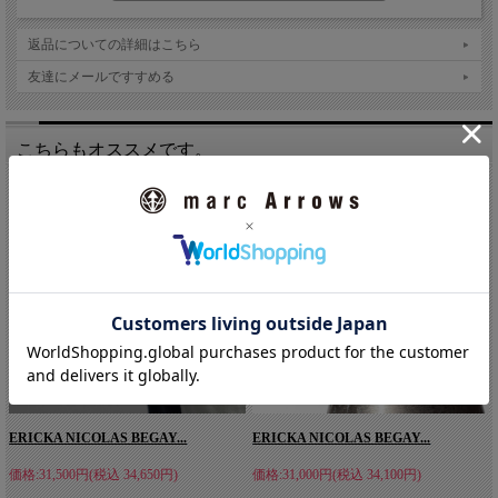
返品についての詳細はこちら
友達にメールですすめる
こちらもオススメです。
ERICKA NICOLAS BEGAY(エリッカ・ニコラ
ス・ビゲイ)
ERICKA NICOLAS BEGAY（エリッカ・ニコラス・ビゲイ）は、
1996年生まれのナバホ族の若手女性アーティスト。機械生産品や
模造品が数多く流通する現代においても、ネイティブアメリカン
本来の価値観や歴史を大切にし、シルバーを溶かす工程から仕上
げに至るまで、すべてを手作業で行う伝統的な「インゴットシル
ERICKA NICOLAS BEGAY...
ERICKA NICOLAS BEGAY...
バー」の技法にこだわり、ジュエリーを制作しています。彼女が
生み出すインゴットシルバージュエリーは、機械で均一に作られ
価格:31,500円(税込 34,650円)
価格:31,000円(税込 34,100円)