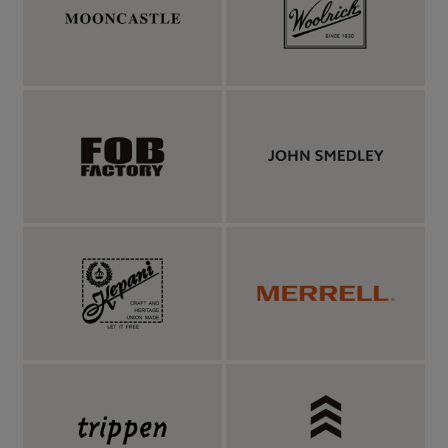
シルバーにナバホの伝統を刻む、スタンプワーク
の美学。
ナバホ族のインディアンジュエリーは、重厚なシルバーとスタン
プワークが生み出す美しい陰影が魅力です。ターコイズの印象が
強い一方で、その表情を決定づけているのは、「模様の深さ」
「刻印のリズム」「余白」「仕上げ」といった細部の積み重ね。
一見同じように見える作品でも、その違いによって纏う空気は大
きく変わります。北米先住民族の文化の中で育まれたインディア
ンジュエリーの中でも、ナバホ族（Navajo / 自称：Diné）は、シ
ルバーを用いた表現を大きく発展させた中心的な存在として知ら
れています。ナバホジュエリーの魅力は、素材そのものの存在感
だけではありません。そこには、手仕事の痕跡がそのまま美しさ
として残されています。刻印のわずかな揺らぎ、打ち込む強弱に
よる陰影の違い、地金に生まれる微かなうねり。そのどれもが作
り手の息づかいであり、一点ものとしての表情を形づくっていま
す。なかでもナバホジュエリーを象徴する技法が、スタンプワー
ク（刻印・打刻）です。タガネと呼ばれる刻印工具をハンマーで
打ち込み、銀の表面に模様を刻んでいくこの伝統技法は、模様を
「描く」のではなく、「叩いて刻む」ことで生み出されます。だ
からこそ、反復する模様には自然なリズムが生まれ、ほんのわず