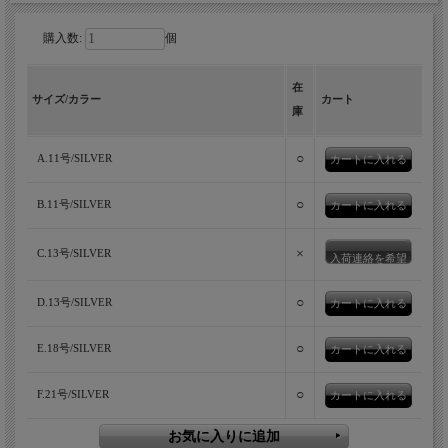
購入数:
個
手元に宿る、繊細な手仕事とナバホの伝
在
サイズ/カラー
カート
統。軽やかで重ねても楽しめるシルバー
庫
リング。
○
A.11号/SILVER
フレッドハーヴィースタイルの流れを汲み、軽やかで身に着けや
○
B.11号/SILVER
すいボリュームに仕立てたERICKA NICOLAS BEGAYのスタンプ
ワークシルバーリング。細身のトライアングルタイプは、一本で
×
さりげなく楽しむのはもちろん、重ね着けでも美しい存在感を発
C.13号/SILVER
入荷連絡を希望
揮します。そこへ伝統的なスタンプワークを一打ずつ丁寧に刻み
込み、繊細な陰影と手仕事の温もりを宿した、小さな芸術品のよ
○
D.13号/SILVER
うなリングに仕上げられています。
○
E.18号/SILVER
○
F.21号/SILVER