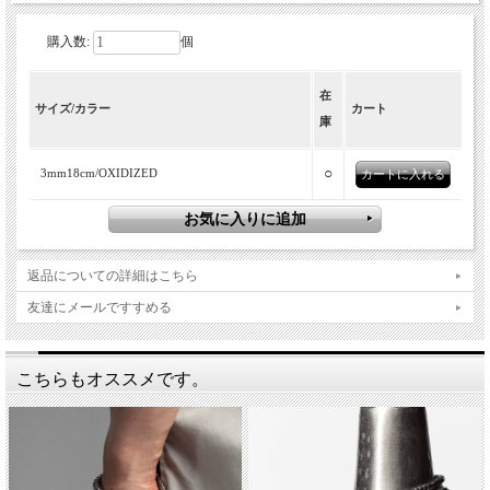
購入数:
個
重ねるほどに映える、さりげなく手元に
在
サイズ/カラー
カート
馴染む3mm18cmナバホパールブレスレッ
庫
ト。
○
3mm18cm/OXIDIZED
華奢な3mm玉を連ねた、重ね付けにも最適なナバホパールブレス
レット。18cmの長さは女性の手首に心地よく馴染み、手首周り
の細い男性にもおすすめのサイズ感です。控えめながら美しく輝
返品についての詳細はこちら
くシルバーが、手元にさりげない上品さを添えてくれます。一本
でミニマルに楽しむのはもちろん、バングルや異なるサイズのナ
友達にメールですすめる
バホパールブレスレットとのレイヤードにも好相性。重ねるほど
に奥行きが生まれ、手元をより印象的に演出してくれる一本で
す。
こちらもオススメです。