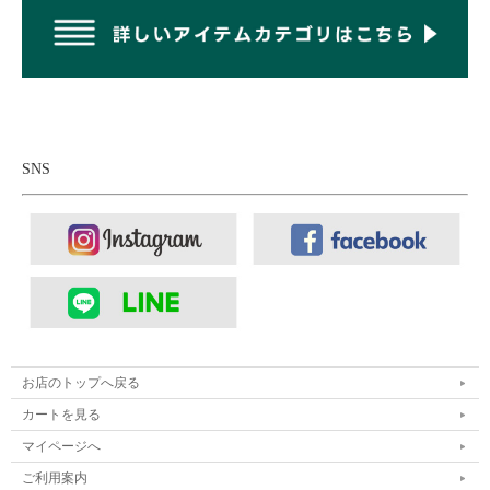
ナバホ族を象徴するジュエリーとして知られる「ナバホパー
ル」。その名は、まるで真珠のように美しく艶めく姿に由来して
います。もともとは「ホーガンビーズ」と呼ばれ、その丸みを帯
びたフォルムは、ナバホ族の伝統的な半球型住居「ホーガン」を
象ったもの。ホーガンは、母なる大地と父なる空をつなぐ神聖な
場所とされ、入り口を必ず聖なる方角である東へ向け、床を土の
まま残すなど、自然との深い結びつきを体現するナバホ文化の象
SNS
徴です。そのホーガンを模したナバホパールもまた、住居と同じ
ように神聖な力が宿るものとして、代々大切に受け継がれてきま
した。しかし、 半球状のシルバー2つを繋げて1つのビーズとな
るナバホパールは1つのネックレスやブレスレットを作るだけで
も大変な労力と時間がかかるため、伝統的な手仕事によるナバホ
パールはアメリカ本国でもほとんど見かけなくなっています。そ
んな中、Ericka Nicolas Begayが手掛けるナバホパールは、ビーズ
はもちろん、コーンやフックに至るまで、すべてをハンドメイド
で製作。効率ではなく、受け継ぐべき文化と技術を守るために生
お店のトップへ戻る
み出されたその一本には、機械では決して表現できない温もり
と、ナバホの精神が息づいています。
カートを見る
マイページへ
ご利用案内