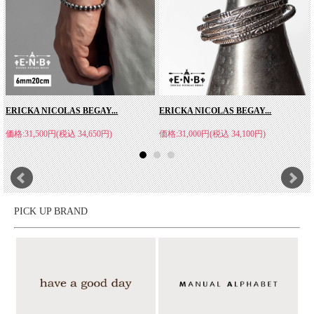
ERICKA NICOLAS BEGAY...
ERICKA NICOLAS BEGAY...
価格:31,500円(税込 34,650円)
価格:31,000円(税込 34,100円)
ERICKA NICOLAS BEGAY(エリッカ・ニコラ
ス・ビゲイ)
PICK UP BRAND
ERICKA NICOLAS BEGAY（エリッカ・ニコラス・ビゲイ）は、
1996年生まれのナバホ族の若手女性アーティスト。機械生産品や
模造品が数多く流通する現代においても、ネイティブアメリカン
本来の価値観や歴史を大切にし、シルバーを溶かす工程から仕上
げに至るまで、すべてを手作業で行う伝統的な「インゴットシル
バー」の技法にこだわり、ジュエリーを制作しています。彼女が