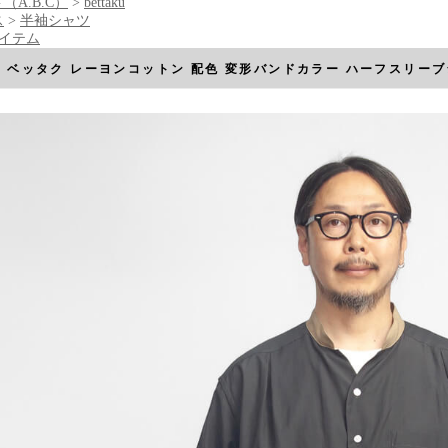
（A.B.C）
>
bettaku
ス
>
半袖シャツ
アイテム
aku ベッタク レーヨンコットン 配色 変形バンドカラー ハーフスリー