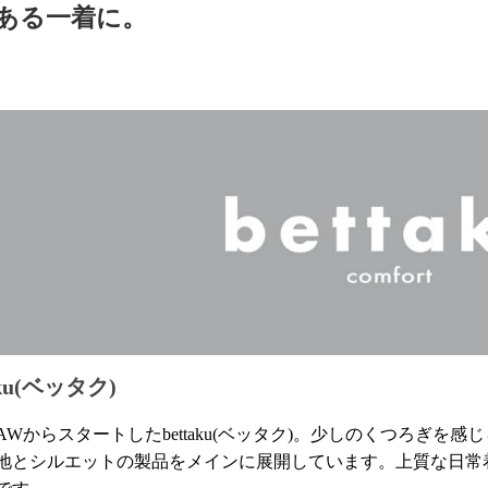
ある一着に。
aku(ベッタク)
9年AWからスタートしたbettaku(ベッタク)。少しのくつろぎ
地とシルエットの製品をメインに展開しています。上質な日常