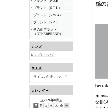
ブランド（P.Q.R）
感の
ブランド（S.T.U）
ブランド（V.W.X）
ブランド（Y.Z）
その他ブランド
（OTHERBRAND）
レンズ
レンズについて
サイズ
サイズの計測について
bett
カレンダー
201
＜
2026年8月
＞
な着心
日
月
火
水
木
金
土