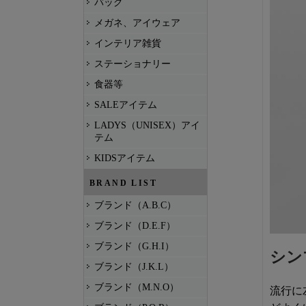
バッグ
メガネ、アイウェア
インテリア雑貨
ステーショナリー
食器等
SALEアイテム
LADYS（UNISEX）アイ
テム
KIDSアイテム
BRAND LIST
ブランド（A.B.C）
ブランド（D.E.F）
ブランド（G.H.I）
シン
ブランド（J.K.L）
ブランド（M.N.O）
流行に