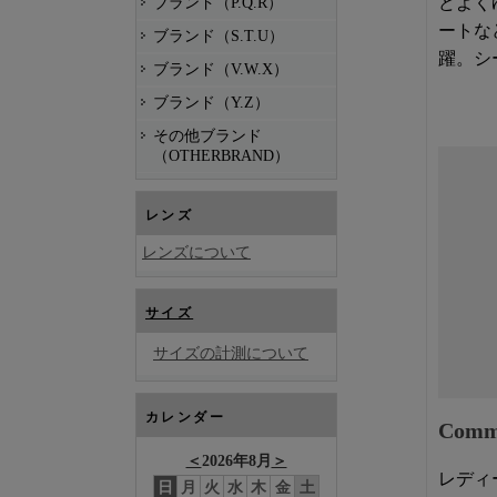
どよく
ブランド（P.Q.R）
ートな
ブランド（S.T.U）
躍。シ
ブランド（V.W.X）
ブランド（Y.Z）
その他ブランド
（OTHERBRAND）
レンズ
レンズについて
サイズ
サイズの計測について
カレンダー
Com
＜
2026年8月
＞
レディ
日
月
火
水
木
金
土