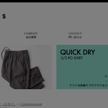
（A.B.C）
>
Commencement