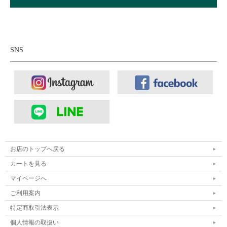
SNS
お店のトップへ戻る
カートを見る
マイページへ
■アウター：
LAOTOUR 60／40クロス スタンドカラー マウン
ご利用案内
テンジャケット
特定商取引法表示
■ボトムス：
have a good day ハブアグッドデイ ワイドチノパン
個人情報の取扱い
ツ タックパンツ