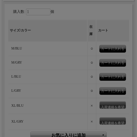
購入数:
個
在
サイズ/カラー
カート
自然と神秘のコラージュを落とし込んだ
庫
総柄ショートパンツ。涼しく軽やかな穿
○
M/BLU
き心地が魅力な一着です。
○
M/GRY
○
L/BLU
○
L/GRY
×
XL/BLU
入荷連絡を希望
×
XL/GRY
入荷連絡を希望