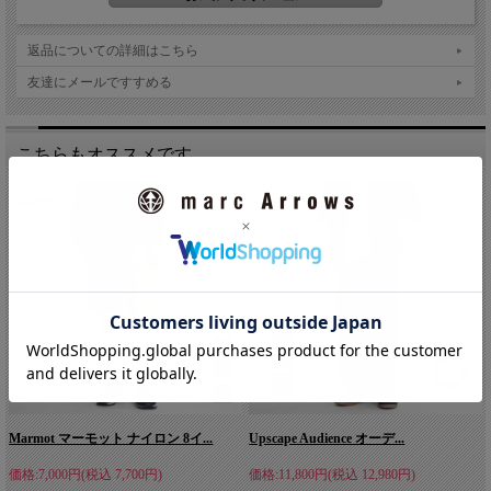
NANGA(ナンガ)
返品についての詳細はこちら
ヒマラヤ山脈にそびえる標高8126mの「ナンガ・パルバット」、
友達にメールですすめる
別名「人喰い山」と恐れられるこの山から名をとった
「NANGA」は、1994年に滋賀県米原市で創業したダウンメーカ
ー。前身である布団メーカーの技術とノウハウを引き継ぎ、
こちらもオススメです。
NANGAは30年に渡って成長してきました。羽毛の吹込み、縫
製、メンテナンスに至るまで、ひとつひとつの工程を丁寧に行う
ことで、安心安全な製品を作り上げ、その製品力によりNANGA
のダウン製品は世界へと羽ばたいています。
Marmot マーモット ナイロン 8イ...
Upscape Audience オーデ...
価格:7,000円(税込 7,700円)
価格:11,800円(税込 12,980円)