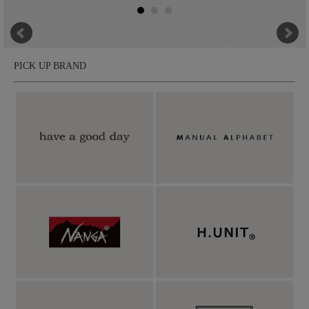
PICK UP BRAND
ゆったり膝上丈に、架空の動物たちが描かれたバ
カンス気分誘うショーツ。
NANGAが、パキスタンやネパール、インドで春の訪れを祝う"ホ
ーリー祭"に着想を得て展開するカプセルコレクション
「HOLI（ホーリー）」。アウトドアブランドならではの機能性
をベースにしながら、ファッションとしての完成度も高く、日常
のカジュアルスタイルに自然と溶け込むラインです。その中の品
番、「SALUD SHORTS(サルーショーツ)」は、メキシコの乾杯の
言葉「SALUD（サルー）」に由来した一着。最大の魅力は、目
を惹く大胆なグラフィック。本体に描かれているのは、HOLI独
自の世界観によって生み出された"幻の動物たち"です。このアー