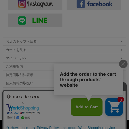
お店のトップへ戻る
カートを見る
マイページへ
ジュート麻のようにザックリ感のあるポリエステ
ご利用案内
ル素材。サラッとドライで風抜けも良く、シワに
特定商取引法表示
なりにくい機能素材です。
個人情報の取扱い
サイトマップ
本体に使用している生地は、まるで麻袋に用いられるジュート麻
のようなザックリとした生地表情を持つポリエステル素材。実際
メルマガ登録
のジュートだと、カラッとしたドライ感や粗野な生地表情などの
お問い合わせ
雰囲気はあるものの、チクチクしたりシワになりやすく、縮みや
歪みが出やすい素材です。こちらの素材はポリエステル100％な
がら、まるでジュート麻の様なザックリした生地表情に、麻のド
表示：スマートフォン｜
PC