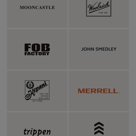
トワークを手掛けたのは、元プロスケーターであり、デザイナ
ー、アーティスト、さらには料理研究家としても活躍する
Alexander Lee Chang。自然や神秘をテーマにしたコラージュ表現
を得意とし、独創的な感性で動物たちを幻想的かつ力強く描き出
しています。ウエストは、ゴム＆ドローコード内蔵のイージーパ
ンツ仕様。ゆとりのある腿周りと、膝上ほどのレングスは通気
性、肌離れの良い素材と相まって、風が抜けていくようで心地よ
い。バックポケットはバックヨークの切り替えに沿った、スラッ
シュタイプとフラップ付きのものを２つ設置。左足裾後ろ付近に
は同色で「HOLI」ロゴ刺繍が配置されていて、シリーズらしさ
を添えています。そして内部はメッシュ裏地付きで、空気をより
通しやすい仕様。