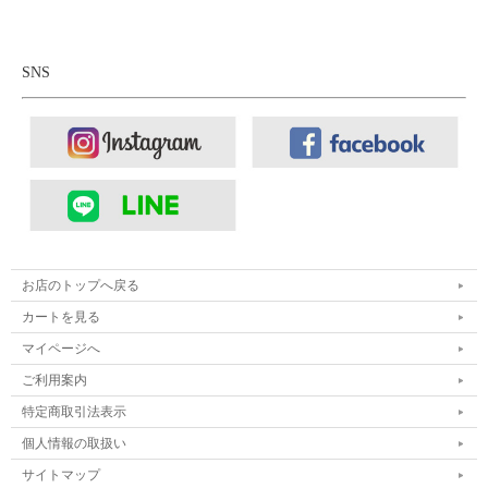
SNS
お店のトップへ戻る
カートを見る
マイページへ
ご利用案内
■ボトムス：
OMNIGOD オムニゴッド 10ozデニム 5Pイージー
特定商取引法表示
デニムパンツ
個人情報の取扱い
■シューズ：
MOISTHROUGH360 モイスルー360 Bettaku
サイトマップ