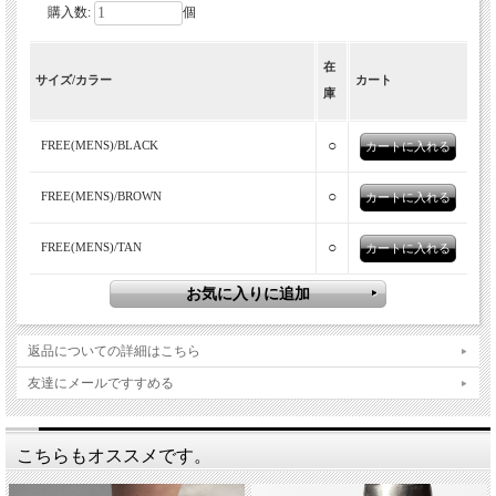
購入数:
個
素朴で暖かい天然ムートンの指ぬきグロ
在
ーブ。
サイズ/カラー
カート
庫
○
FREE(MENS)/BLACK
○
FREE(MENS)/BROWN
○
FREE(MENS)/TAN
Glencroft(グレンクロフト)
返品についての詳細はこちら
Glencroft（グレンクロフト）は、牧羊が盛んなイギリス中部ヨー
クシャーにおいてシープスキン製品及びツイードなどのカントリ
友達にメールですすめる
ーウェアを専門に取り扱うメーカーです。製造の大半は英国で行
われ、製品は現在も設立当初と同じ方法で製造されています。ブ
こちらもオススメです。
リティッシュウール、ハリスツイード、シープスキン、カシミ
ア、その他の天然繊維を用い、派手なものは何もなく、落ち着い