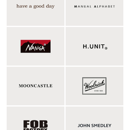
指が出せる構造でスマホの操作や軽作業も難なく
こなせるフィンガーレスグローブ。
保温性が高く、素朴で見た目にもほっこり温かみのある天然ムー
トンを用いたGlencroftのフィンガーレスグローブ「CB46 -
FINGERLESS MITTS」。指先の出た構造で、スマホの操作や軽
作業も難なくこなせるというのが大きな魅力。手先・手首の折り
返し幅は、ある程度調節できて、手をしっかり覆いたいときにも
対応できる。サイズはメンズ対応のサイズですが、手の大き目な
女性にも着用頂けます。