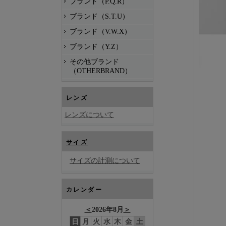
ブランド（P.Q.R）
ブランド（S.T.U）
ブランド（V.W.X）
ブランド（Y.Z）
その他ブランド
（OTHERBRAND）
レンズ
レンズについて
サイズ
サイズの計測について
カレンダー
＜
2026年8月
＞
日
月
火
水
木
金
土