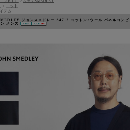
（J.K.L）
>
JOHN SMEDLEY
ス
>
ニット
アイテム
 SMEDLEY ジョンスメドレー S4712 コットン×ウール パネルコ
トン メンズ