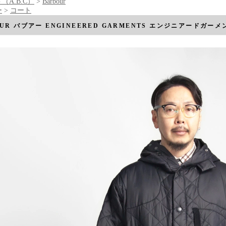
（A.B.C）
>
Barbour
ー
>
コート
OUR バブアー ENGINEERED GARMENTS エンジニアードガ