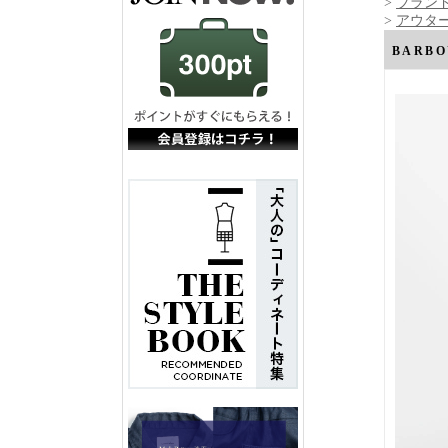
>
ブランド
>
アウタ
BARB