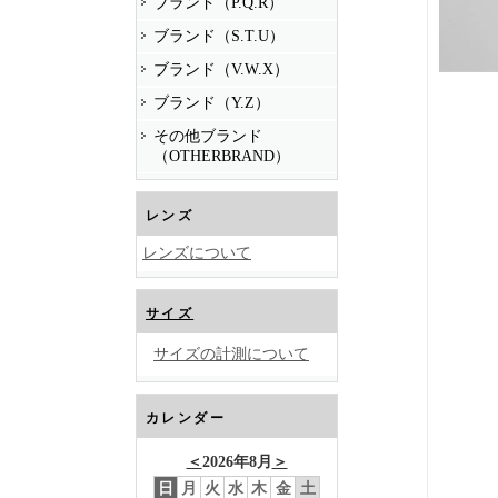
ブランド（P.Q.R）
ブランド（S.T.U）
ブランド（V.W.X）
ブランド（Y.Z）
その他ブランド
（OTHERBRAND）
レンズ
レンズについて
サイズ
サイズの計測について
カレンダー
＜
2026年8月
＞
日
月
火
水
木
金
土