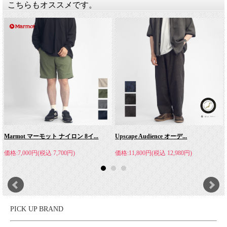
こちらもオススメです。
KELEN(ケレン)
「10年後も変わらず着られる」をコンセプトに、ワーク・ミリタ
リー・ヴィンテージウェアの伝統的な技術やディテール、シルエ
ットをベースに、現代的なトレンドと今の気分をさりげなく織り
交ぜたアイテムを展開。時を超えて愛される本質的なスタイル
に、ほんの少しの"今"をプラスする。"KELEN（ケレン）"は、流
行に流されず、日常に寄り添うニュースタンダードを提案してく
れます。
Marmot マーモット ナイロン 8イ...
Upscape Audience オーデ...
価格:7,000円(税込 7,700円)
価格:11,800円(税込 12,980円)
PICK UP BRAND