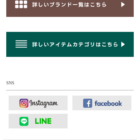
軽やかでさらりと快適なシアサッカー生地。
ポリエステルとコットンをバランスよく混紡したシアサッカー生
地を使用し、さらりとした肌触りと軽やかな穿き心地が魅力。通
気性が良く、また凹凸とした生地によって肌との接地面が少なく
なるため肌離れしやすく、汗ばむ季節でも快適に着用していただ
けます。適度なハリ感があるため、ワイドストレートならではの
きれいなシルエットを自然にキープしてくれるのもポイントで
す。
また、ポリエステルを混紡することでシワになりにくく、お手入
れがしやすいのも魅力。綿ならではのナチュラルな風合いを残し
SNS
つつ、軽さと乾きやすさも兼ね備えているため、デイリーにはも
ちろん、旅行やレジャーなどアクティブなシーンにも気軽に取り
入れやすいアイテムとなっています。