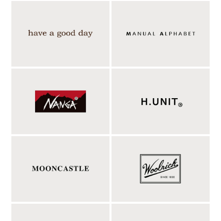
リラックス感のある穿き心地と実用性を兼ね備え
た一本。
ほどよくワイドなストレートラインが、脚のラインを拾いにくく
リラックス感のある穿き心地を演出。フロントに施した2タック
によって程よい立体感が生まれ、ワイドシルエットながらもすっ
きりとした印象に仕上げています。ウエストは総ゴム仕様で快適
なフィット感を実現し、内側にはドローコードを備えているた
め、お好みに合わせたサイズ調整も可能。
サイドには使い勝手の良いシームポケットを配置し、背面にはさ