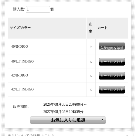
購入数:
個
在
サイズ/カラー
カート
庫
×
40/INDIGO
入荷連絡を希望
○
40/L.T.INDIGO
○
42/INDIGO
○
42/L.T.INDIGO
2026年08月05日20時00分～
販売期間:
2027年08月05日19時59分
返品についての詳細はこちら