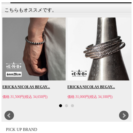
こちらもオススメです。
DENTS(デンツ)
DENTS【デンツ】は1777年英国西部の都市ウスターでジョン・
デントにより創業された老舗高級手袋メーカー。レザーグローブ
ERICKA NICOLAS BEGAY...
ERICKA NICOLAS BEGAY...
の製造を得意とし、中でも猪豚に似た哺乳類であるペッカリーを
価格:31,500円(税込 34,650円)
価格:31,000円(税込 34,100円)
素材にした主力製品は長年に渡り人気を誇り、他にも北アメリカ
産のディア(鹿)や、エジプトのヘアシープ(羊)など上質な素材を
使ったフィット感抜群のコレクションを多数展開。デンツの手袋
は革の選定、裁断士によるカッティングなど個々の異なる技術を
持つ職人たちの手により、30余りもの工程を経て作り出されま
PICK UP BRAND
す。英国のみならずグローバル展開も積極的に行っており、レザ