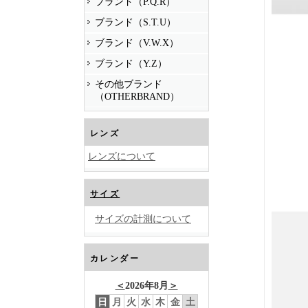
ブランド（P.Q.R）
ブランド（S.T.U）
ブランド（V.W.X）
ブランド（Y.Z）
その他ブランド
（OTHERBRAND）
レンズ
レンズについて
サイズ
サイズの計測について
カレンダー
＜
2026年8月
＞
日
月
火
水
木
金
土