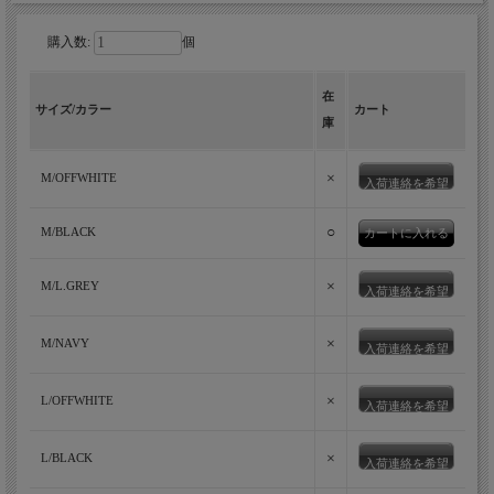
購入数:
個
スイス発のアイスコットンを使用した涼
在
しく着れる長袖ニットポロ。ビジネスシ
サイズ/カラー
カート
庫
ーンにも使いやすく、オンオフ着られる
一着です。
×
M/OFFWHITE
入荷連絡を希望
MOONCASTLE春夏の定番、麻の様な涼しげなシャリ感のあるド
○
M/BLACK
ライタッチで夏でもさらっと爽やかなアイスコットンシリーズの
長袖ポロニット。ニットと言えども暑苦しさはなくて、ジャケッ
×
M/L.GREY
入荷連絡を希望
トのインナー使いにも丁度良い。
×
M/NAVY
入荷連絡を希望
×
L/OFFWHITE
入荷連絡を希望
×
L/BLACK
入荷連絡を希望