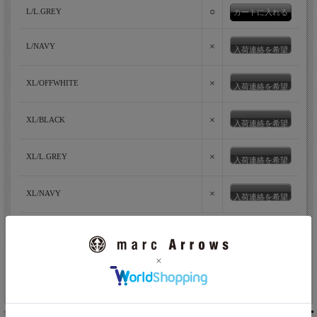
○
L/L.GREY
×
L/NAVY
入荷連絡を希望
×
XL/OFFWHITE
入荷連絡を希望
×
XL/BLACK
入荷連絡を希望
×
XL/L.GREY
入荷連絡を希望
老舗ニット工場発のニットウェアブランドMOON
×
XL/NAVY
入荷連絡を希望
CASTLE(ムーンキャッスル)
MOONCASTLEは、大阪市内から1時間程の、海や山に囲まれた
のどかな大阪府南部の岬町にある、1966年創業のニット工場が新
たにスタートしたメンズニットブランドです。MOONCASTLEで
返品についての詳細はこちら
作られる商品は、一部を除き全てが月城の自社工場である大阪府
友達にメールですすめる
南部の岬町で作られています。
編み地開発、編み出し、仮プレス、リンキング、洗濯などニット