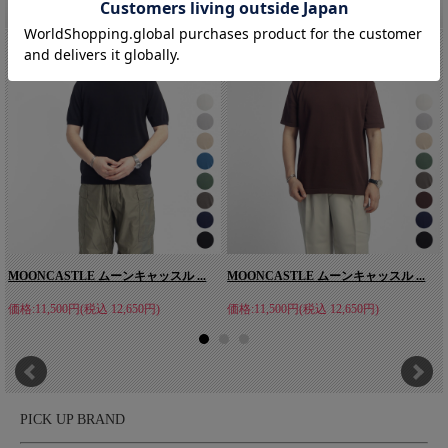
を作るには多くの工程があります。全ての工程において、「細部
こちらもオススメです。
に神が宿る」の精神を大切にし、一つ一つを丁寧に、人の手で、
想いを込めてつくられています。
MOONCASTLE ムーンキャッスル ...
MOONCASTLE ムーンキャッスル ...
価格:11,500円(税込 12,650円)
価格:11,500円(税込 12,650円)
PICK UP BRAND