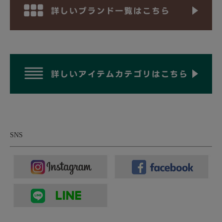
持つ夏でもさらっと爽やかなアイスコットン。
暑い時期でも、涼しく快適にという事で、使用されている糸はア
イスコットンという糸。MOONCASTLEの春夏ニットでは定番と
して使われている糸ですね。アイスコットンとは、綿紡績で伝統
のあるスイスのスポエリー社が生み出した機能性綿素材で、特殊
加工を施すことにより、独特の麻の様なシャリ感とひんやりした
接触冷感があります。また多くの機能性素材が、ナイロンやポリ
エステル等の化学繊維で、化学品等が使用されていますが、アイ
スコットンは綿100%の天然繊維で、地球にも優しいエコな製造
工程で作られています。
そのアイスコットンを用いた12ゲージの天竺ニット。編み目での
中でも上品な目面の持つ天竺編みにすることで、とっても品のあ
SNS
る表情です。洗いをかけ目を詰めているので、見た目には14ゲー
ジほどの、さらに細かく上品なハイゲージニットの見え方もして
います。
着てみるとひんやりと、カラッとして、暑い時期には袖を通した
瞬間に心地よい。サイズ感に関しては、画像で私（身長170cm 体
重62kg ウエスト78cm 標準体型 なで肩、肩幅狭め）でサイズMを
着用していますがジャストからやや細めといった印象。個人的に