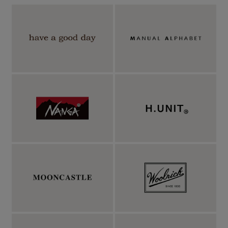
上品な見え方のするオンオフ使いやすいニットポ
ロ。
ビジネスシーンに使えるようにと商品企画された、
MOONCASTLE定番の半袖ニットポロの長袖タイプがこちら
「ICE COTTON LONG POLO NECK」。真夏には半袖ポロを、春
先や晩夏などの暖かい季節にはこちらの長袖を着用頂けるわけで
す。襟は台襟付きの様に、高めのクラシックなスタイル。第一ボ
タンが高めの位置に設定されているので、台襟付きの襟の様に襟
先が支えられ、シャツの様に立体的な襟に仕上げられています。
この襟が、よりジャケットとの相性を高めてくれているというわ
けです。ボタンはカラーによって高瀬貝と黒蝶貝を使い分け、品
のある光沢感を放ちます。ボタンを外した時の襟の開きも綺麗な
見え方。ビジネスシーンにも使いやすく、1枚で着こなしたい休
日でも使いやすい。袖がひらひらと広がりすぎないよう、リブで
程よく締めた袖口は、ジャケットを着用しても袖口が中に折れに
くいのも特徴です。また袖口のリブ幅はやや細めで、腕時計をし
ていても干渉しにくい。裾も同様にリブが入りで、タックインし